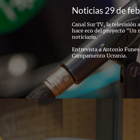
Noticias 29 de fe
Canal Sur TV, la televisión
hace eco del proyecto "Un 
noticiario.
Entrevista a Antonio Funes
Campamento Ucrania.